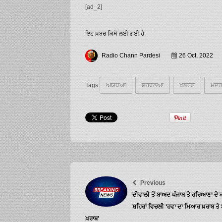
[ad_2]
ਇਹ ਖ਼ਬਰ ਕਿਥੋਂ ਲਈ ਗਈ ਹੈ
Radio Chann Pardesi
26 Oct, 2022
Tags
ਅਯਧਆ
ਸ਼ਰਧਲਆ
ਖਲਹਗ
ਮਦਰ
Previous
ਦੀਵਾਲੀ ਤੋਂ ਬਾਅਦ ਪੰਜਾਬ ਤੇ ਹਰਿਆਣਾ ਦੇ
ਸ਼ਹਿਰਾਂ ਵਿਚਲੀ ‘ਹਵਾ ਦਾ ਮਿਆਰ ਖ਼ਰਾਬ ਤੇ 
ਖ਼ਰਾਬ’