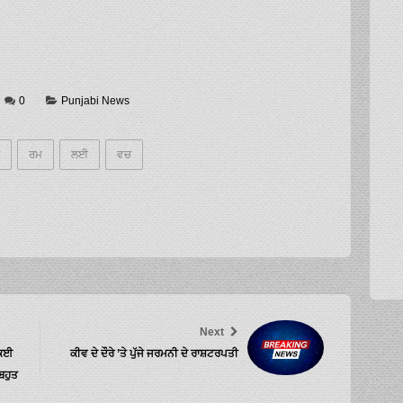
0
Punjabi News
ਰਮ
ਲਈ
ਵਚ
Next
 ਕਈ
ਕੀਵ ਦੇ ਦੌਰੇ ’ਤੇ ਪੁੱਜੇ ਜਰਮਨੀ ਦੇ ਰਾਸ਼ਟਰਪਤੀ
ਬਹੁਤ