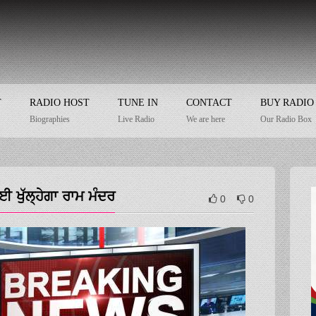
T
RADIO HOST
TUNE IN
CONTACT
BUY RADIO
Biographies
Live Radio
We are here
Our Radio Box
 ਖੁੱਲ੍ਹੇਗਾ ਰਾਮ ਮੰਦਰ
0
0