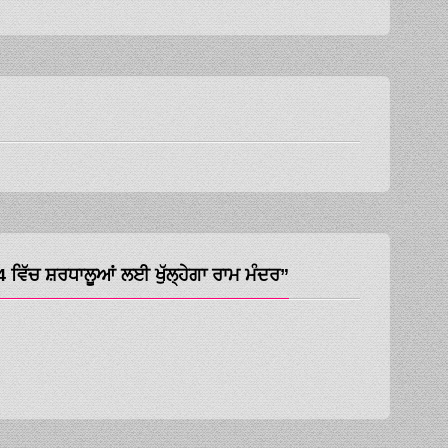
ੱਚ ਸ਼ਰਧਾਲੂਆਂ ਲਈ ਖੁੱਲ੍ਹੇਗਾ ਰਾਮ ਮੰਦਰ”