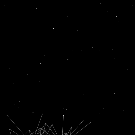
ਘਖ
News
News
ਡਬਲਿਊਐੱਚਓ ਰਿਪੋਰਟ ਦੀ ਘੋਖ ਲਈ ਗਠਿਤ ਮਾਹਿਰਾਂ ਦੀ ਕਮੇਟੀ ਵੱਲੋਂ ਪਲੇਠੀ ਮੀਟਿੰਗ
ਨੋਟਬੰਦੀ ਦੀ ਘੋਖ ਕਰਾਂਗੇ, ਸਾਨੂੰ ‘ਲਛਮਣ ਰੇਖਾ’ ਦਾ ਪਤਾ ਹੈ: ਸੁਪਰੀਮ ਕੋਰਟ