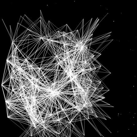
ਵਖਵਖ
News
ਹਿਮਾਚਲ ਪ੍ਰਦੇਸ਼ ਤੇ ਗੁਜਰਾਤ ਚੋਣਾਂ ਦਾ ਐਲਾਨ ਵੱਖ-ਵੱਖ ਤਰੀਕਾਂ ’ਤੇ ਕਿਉਂ?: ਕਾਂਗਰਸ ਦਾ ਚੋਣ ਕਮਿਸ਼ਨ ਨੂੰ ਸੁਆਲ