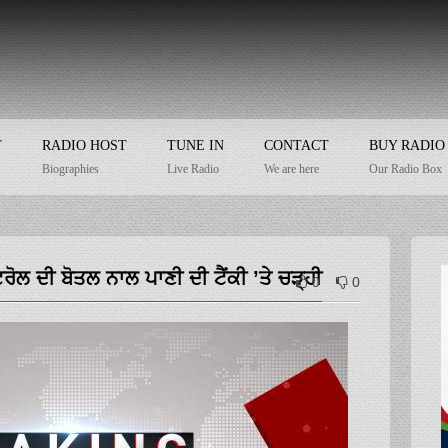
T
RADIO HOST
TUNE IN
CONTACT
BUY RADIO
Biographies
Live Radio
We are here
Our Radio Box
ਟਰੋਲ ਦੀ ਬੋਤਲ ਨਾਲ ਪਾਣੀ ਦੀ ਟੈਂਕੀ ’ਤੇ ਚੜ੍ਹੀ
0
0