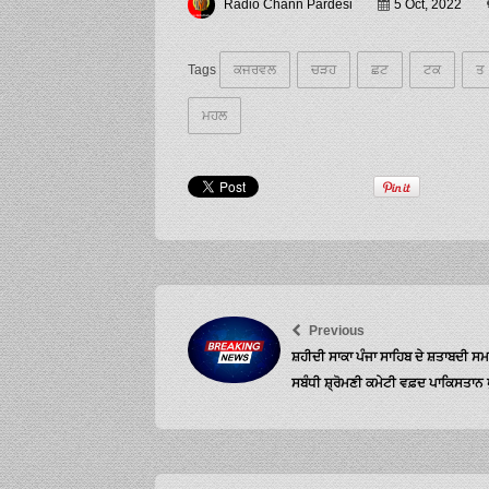
Radio Chann Pardesi
5 Oct, 2022
Tags
ਕਜਰਵਲ
ਚੜਹ
ਛਟ
ਟਕ
ਤ
ਮਹਲ
Previous
ਸ਼ਹੀਦੀ ਸਾਕਾ ਪੰਜਾ ਸਾਹਿਬ ਦੇ ਸ਼ਤਾਬਦੀ ਸਮ
ਸਬੰਧੀ ਸ਼੍ਰੋਮਣੀ ਕਮੇਟੀ ਵਫ਼ਦ ਪਾਕਿਸਤਾਨ 