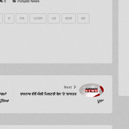
0
Punjabi News
ਦ
ਨਲ
ਪਟਰਲ
ਪਣ
ਬਤਲ
ਭਣ
Next
ਾਗਮਾਂ
ਰਾਜਨਾਥ ਵੱਲੋਂ ਔਲੀ ਮਿਲਟਰੀ ਬੇਸ ’ਤੇ ‘ਸ਼ਾਸਤਰ
ਪੁੱਜਿਆ
ਪੂਜਾ’