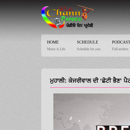
HOME
SCHEDULE
PODCAS
Music is Life
Schedule for you
Full archive
ਮੁਹਾਲੀ: ਕੇਜਰੀਵਾਲ ਦੀ ‘ਛੋਟੀ ਭੈਣ’ ਪੈ