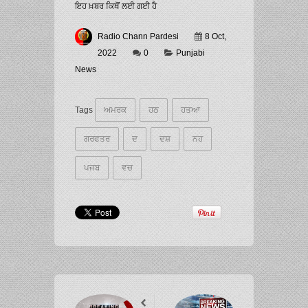
ਇਹ ਖ਼ਬਰ ਕਿਥੋਂ ਲਈ ਗਈ ਹੈ
Radio Chann Pardesi
8 Oct,
2022
0
Punjabi
News
Tags
ਅਮਰਕ
ਹਠ
ਹਤਆ
ਗਰਫਤਰ
ਦ
ਦਸ਼
ਨਹ
ਪਜਬ
ਵਚ