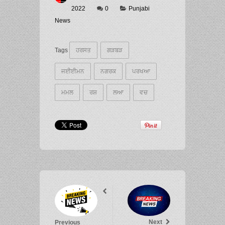
2022
0
Punjabi
News
Tags
ਹਰਸਤ
ਗੜਬੜ
ਜਈਈਮਨ
ਨਗਰਕ
ਪਰਖਆ
ਮਮਲ
ਰਸ਼
ਲਆ
ਵਚ
Next
Previous