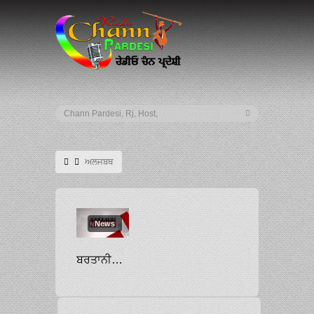
ਅਲਜਬਥ
News
ਬਰਤਾਨੀਆ ਦੀ ਮਹਾਰਾਣੀ ਅਲਿਜ਼ਬੈਥ ਦੋਇਮ ਦਾ ਦੇਹਾਂਤ