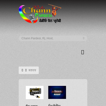
ਥਣਦਰ
News
News