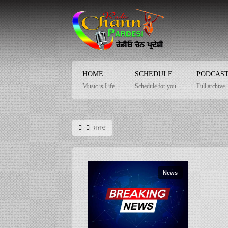
HOME
SCHEDULE
PODCAS
Music is Life
Schedule for you
Full archive
ਮਜਦ
News