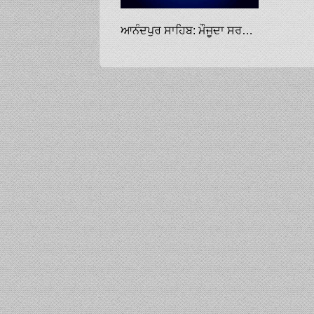
ਆਨੰਦਪੁਰ ਸਾਹਿਬ: ਮੌਜੂਦਾ ਸਰਕਾਰਾਂ ਸਿੱਖਾਂ ਕੋਲੋਂ ਗੁਰਧਾਮਾਂ ਦੀ ਸੇਵਾ-ਸੰਭਾਲ ਖੋਹ ਰਹੀਆਂ ਹਨ: ਧਾਮੀ