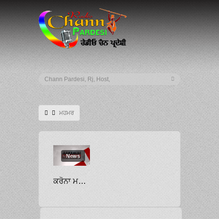
ਮਹਮਰ
News
ਕਰੋਨਾ ਮਹਾਮਾਰੀ ਵਿੱਚ ਸੇਵਾਵਾਂ ਨਿਭਾਉਣ ਵਾਲੇ ਮੁਲਾਜ਼ਮਾਂ ਦੇ ਹੱਕ ਵਿੱਚ ਨਿੱਤਰੇ ਰਾਜਾ ਵੜਿੰਗ