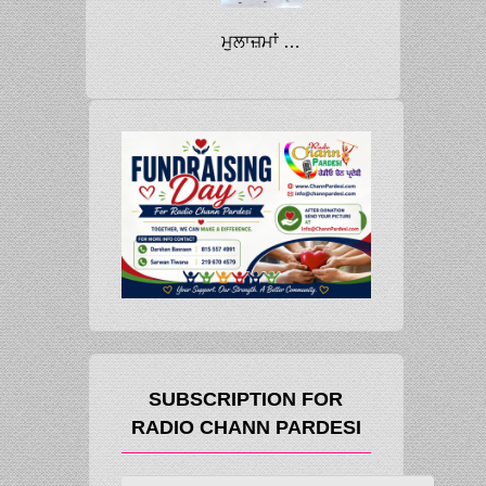
ਮੁਲਾਜ਼ਮਾਂ ਲਈ ਵੱਡੀ ਰਾਹਤ: ਭਗਵੰਤ ਮਾਨ ਵੱਲੋਂ ਪੁਰਾਣੀ ਪੈਨਸ਼ਨ ਸਕੀਮ ਬਹਾਲ ਕਰਨ ਬਾਰੇ ਵਿਚਾਰ ਕਰਨ ਦਾ ਐਲਾਨ
SUBSCRIPTION FOR
RADIO CHANN PARDESI