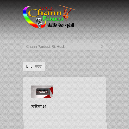
ਸਵਵ
News
ਕਰੋਨਾ ਮਹਾਮਾਰੀ ਵਿੱਚ ਸੇਵਾਵਾਂ ਨਿਭਾਉਣ ਵਾਲੇ ਮੁਲਾਜ਼ਮਾਂ ਦੇ ਹੱਕ ਵਿੱਚ ਨਿੱਤਰੇ ਰਾਜਾ ਵੜਿੰਗ