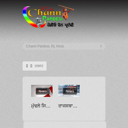
ਤਰਜਹ
News
News
ਮੁੱਢਲੇ ਸਿਹਤ ਢਾਂਚੇ ’ਚ ਨਿਵੇਸ਼ ਨੂੰ ਤਰਜੀਹ ਦਿੱਤੀ ਜਾਵੇ: ਡਬਲਿਊਐਚਓ
ਰਾਜਸਥਾਨ ਸਰਕਾਰ ਨੇ ਅਡਾਨੀ ਨੂੰ ਕੋਈ ਤਰਜੀਹ ਨਹੀਂ ਦਿੱਤੀ: ਰਾਹੁਲ ਗਾਂਧੀ