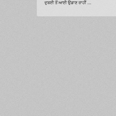
ਦੁਬਈ ਤੋਂ ਆਈ ਉਡਾਣ ਰਾਹੀਂ ਲਿਆਂਦਾ 1050 ਗ੍ਰਾਮ ਸੋਨਾ ਬਰਾਮਦ