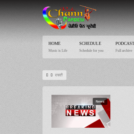
HOME
SCHEDULE
PODCAS
Music is Life
Schedule for you
Full archive
ਦਬਈ
News