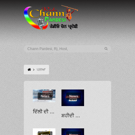
ਪਜਆ
News
News
ਦਿੱਲੀ ਦੀ ਹਵਾ ਦਾ ਮਿਆਰ ਗੰਭੀਰ ਸਥਿਤੀ ’ਚ ਪੁੱਜਿਆ, ਪੰਜਾਬ ’ਚ ਪਰਾਲੀ ਸਾੜਨ ਦੀਆਂ ਘਟਨਾਵਾਂ ਜ਼ਿੰਮੇਵਾਰ ਕਰਾਰ
ਸ਼ਹੀਦੀ ਸਾਕਾ ਪੰਜਾ ਸਾਹਿਬ ਦੇ ਸ਼ਤਾਬਦੀ ਸਮਾਗਮਾਂ ਸਬੰਧੀ ਸ਼੍ਰੋਮਣੀ ਕਮੇਟੀ ਵਫ਼ਦ ਪਾਕਿਸਤਾਨ ਪੁੱਜਿਆ
News
News