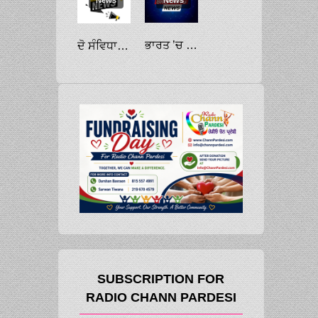
ਭਾਰਤ ’ਚ ਅੱਠ ਚੀਤੇ ਲਿਆਉਣ ਲਈ ਨਾਮੀਬੀਆ ਪੁੱਜਿਆ ਵਿਸ਼ੇਸ਼ ਜਹਾਜ਼
ਦੋ ਸੰਵਿਧਾਨ ਮਾਮਲਾ: ਸੁਪਰੀਮ ਕੋਰਟ ਪੁੱਜਿਆ ਅਕਾਲੀ ਦਲ
SUBSCRIPTION FOR
RADIO CHANN PARDESI