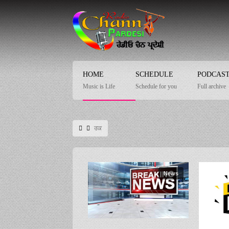
HOME
SCHEDULE
PODCAS
Music is Life
Schedule for you
Full archive
ਰਕ
News