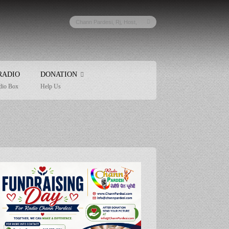
RADIO
DONATION
dio Box
Help Us