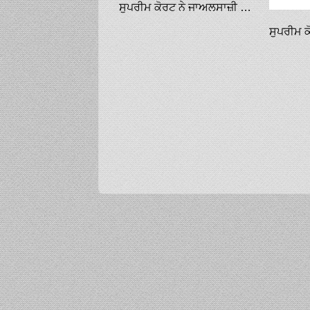
ਸੁਪਰੀਮ ਕੋਰਟ ਨੇ ਜਾਅਲਸਾਜ਼ੀ ਮਾਮਲੇ ’ਚ ਸੁਖਬੀਰ ਬਾਦਲ ਤੇ ਹੋਰਾਂ ਖ਼ਿਲਾਫ਼ ਕਰਵਾਈ ’ਤੇ ਰੋਕ ਲਗਾਈ