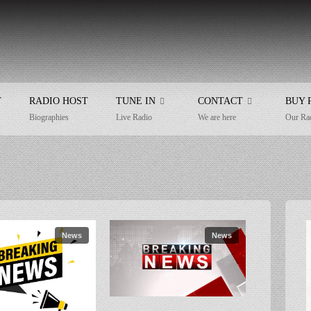
T
RADIO HOST
TUNE IN
CONTACT
BUY 
Biographies
Live Radio
We are here
Our Ra
News
News