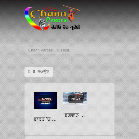
ਲਆਉਣ
News
News
‘ਭਗਵਾਨ ਜਗਨਨਾਥ ਦਾ ਹੈ ਕੋਹਿਨੂਰ ਹੀਰਾ’: ਬਰਤਾਨੀਆ ਤੋਂ ਵਾਪਸ ਲਿਆਉਣ ਲਈ ਮੁਰਮੂ ਨੂੰ ਅਪੀਲ
ਭਾਰਤ ’ਚ ਅੱਠ ਚੀਤੇ ਲਿਆਉਣ ਲਈ ਨਾਮੀਬੀਆ ਪੁੱਜਿਆ ਵਿਸ਼ੇਸ਼ ਜਹਾਜ਼