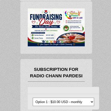
SUBSCRIPTION FOR
RADIO CHANN PARDESI