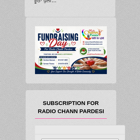
ਝੂਠਾ ਪੁਲੀਸ ਮੁਕਾਬਲਾ: ਮੁਹਾਲੀ ਦੀ ਵਿਸ਼ੇਸ਼ ਸੀਬੀਆਈ ਅਦਾਲਤ ਨੇ ਦੋ ਪੁਲੀਸ ਅਫਸਰ ਦੋਸ਼ੀ ਕਰਾਰ ਦਿੱਤੇ, ਸੋਮਵਾਰ ਨੂੰ ਸੁਣਾਈ ਜਾਵੇਗੀ ਸਜ਼ਾ
SUBSCRIPTION FOR
RADIO CHANN PARDESI