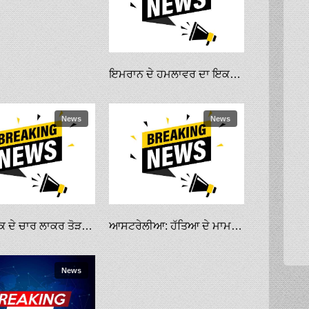
ਇਮਰਾਨ ਦੇ ਹਮਲਾਵਰ ਦਾ ਇਕਬਾਲੀਆ ਬਿਆਨ ਲੀਕ ਕਰਨ ’ਤੇ ਥਾਣੇਦਾਰ ਸਣੇ ਕਈ ਪੁਲੀਸ ਮੁਲਾਜ਼ਮ ਮੁਅੱਤਲ
News
News
ਸੈਂਟਰਲ ਬੈਂਕ ਦੇ ਚਾਰ ਲਾਕਰ ਤੋੜ ਕੇ ਲੱਖਾਂ ਰੁਪਏ ਦੇ ਗਹਿਣੇ ਚੋਰੀ
ਆਸਟਰੇਲੀਆ: ਹੱਤਿਆ ਦੇ ਮਾਮਲੇ ’ਚ ਸ਼ੱਕੀ ਪੰਜਾਬੀ ’ਤੇ ਦਸ ਲੱਖ ਡਾਲਰ ਦਾ ਇਨਾਮ
News