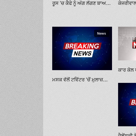
ਰੂਸ ’ਚ ਕੈਫੇ ਨੂੰ ਅੱਗ ਲੱਗਣ ਬਾਅਦ ਛੱਤ ਡਿੱਗਣ ਕਾਰਨ 15 ਵਿਅਕਤੀਆਂ ਦੀ ਮੌਤ
News
ਮਸਕ ਵੱਲੋਂ ਟਵਿੱਟਰ ’ਚੋਂ ਮੁਲਾਜ਼ਮਾਂ ਨੂੰ ਕੱਢਣ ਦੀ ਤਿਆਰੀ