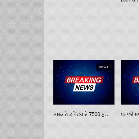
News
ਮਸਕ ਨੇ ਟਵਿੱਟਰ ਦੇ 7500 ਮੁਲਾਜ਼ਮਾਂ ਨੂੰ ਕੱਢਣ ਦੀ ਤਿਆਰੀ ਕੀਤੀ, ਮਾਮਲਾ ਅਦਾਲਤ ’ਚ ਗਿਆ: ਮੀਡੀਆ