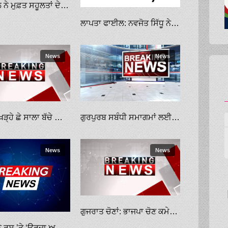
ਕੇਜਰੀਵਾਲ ਨੇ ਮੁਫ਼ਤ ਸਹੂਲਤਾਂ ਦੇ ਵਾਅਦਿਆਂ ਲਈ ਉਲੰਪਿਕ ਸੋਨ ਤਗ਼ਮਾ ਜਿੱਤਿਆ: ਪੁਰੀ
ਲਾਪਤਾ ਫਾਈਲ: ਨਵਜੋਤ ਸਿੱਧੂ ਨੇ ਵੀਡੀਓ ਕਾਨਫਰੰਸਿੰਗ ਰਾਹੀਂ ਪੇਸ਼ੀ ਭੁਗਤੀ
News
News
ਕਾਰ ਕੋਲ ਖੜ੍ਹੇ ਛੇ ਸਾਲਾ ਬੱਚੇ ਦੀ ਬੇਰਹਿਮੀ ਨਾਲ ਕੁੱਟਮਾਰ
ਗੁਰਪੁਰਬ ਸਬੰਧੀ ਸਮਾਗਮਾਂ ਲਈ 2942 ਸਿੱਖ ਸ਼ਰਧਾਲੂਆਂ ਦੇ ਵੀਜ਼ੇ ਜਾਰੀ
News
News
ਗੁਜਰਾਤ ਚੋਣਾਂ: ਭਾਜਪਾ ਚੋਣ ਕਮੇਟੀ ਦੀ ਮੀਟਿੰਗ ਦਸ ਨੂੰ ਹੋਣ ਦੀ ਸੰਭਾਵਨਾ
ਜ਼ੈਲੇਂਸਕੀ ਨੇ ਰੂਸ ’ਤੇ ‘ਊਰਜਾ ਅਤਿਵਾਦ’ ਦਾ ਦੋਸ਼ ਲਾਇਆ