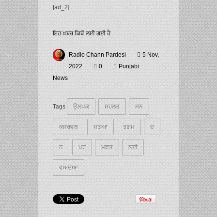
[ad_2]
ਇਹ ਖ਼ਬਰ ਕਿਥੋਂ ਲਈ ਗਈ ਹੈ
Radio Chann Pardesi
5 Nov,
2022
0
Punjabi
News
Tags
ਉਲਪਕ
ਸਹਲਤ
ਸਨ
ਕਜਰਵਲ
ਜਤਆ
ਤਗਮ
ਦ
ਨ
ਪਰ
ਮਫਤ
ਲਈ
ਵਅਦਆ