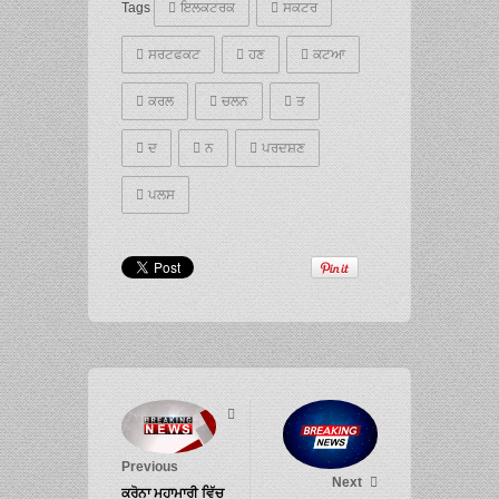
Tags
ਇਲਕਟਰਕ
ਸਕਟਰ
ਸਰਟਫਕਟ
ਹਣ
ਕਟਆ
ਕਰਲ
ਚਲਨ
ਤ
ਦ
ਨ
ਪਰਦਸ਼ਣ
ਪਲਸ
Previous
Next
ਕਰੋਨਾ ਮਹਾਮਾਰੀ ਵਿੱਚ