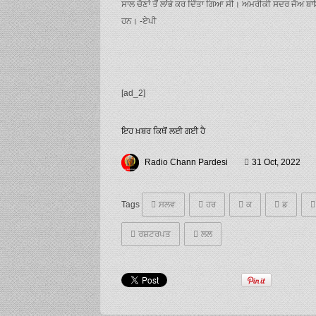
ਸਾਲ ਚੋਣਾਂ ਤੋਂ ਲਾਂਭੇ ਕਰ ਦਿੱਤਾ ਗਿਆ ਸੀ। ਅਮਰੀਕੀ ਸਦਰ ਜੋਅ ਬਾ
ਹਨ। -ਏਪੀ
[ad_2]
ਇਹ ਖ਼ਬਰ ਕਿਥੋਂ ਲਈ ਗਈ ਹੈ
Radio Chann Pardesi
31 Oct, 2022
Tags
ਸਲਵ
ਹਰ
ਕ
ਡ
ਰਸ਼ਟਰਪਤ
ਲਲ