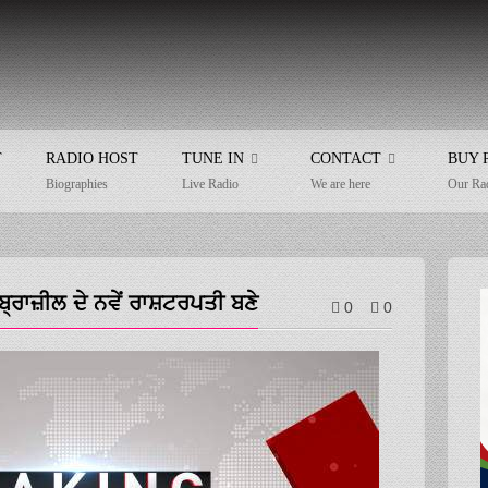
T
RADIO HOST
TUNE IN
CONTACT
BUY 
Biographies
Live Radio
We are here
Our Ra
 ਬ੍ਰਾਜ਼ੀਲ ਦੇ ਨਵੇਂ ਰਾਸ਼ਟਰਪਤੀ ਬਣੇ
0
0