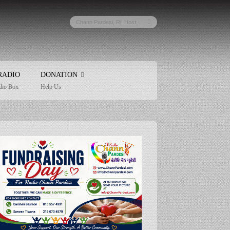
RADIO
DONATION
dio Box
Help Us