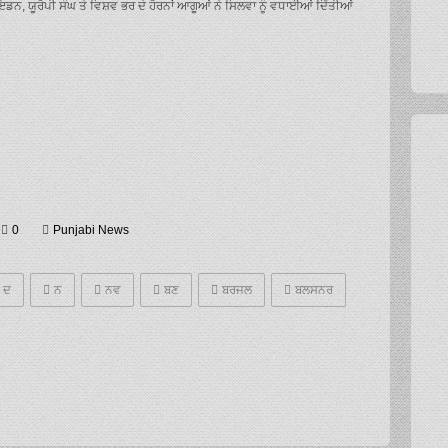
ਇਡਨ, ਯੂਰੋਪੀ ਸੰਘ ਤੇ ਵਿਸ਼ਵ ਭਰ ਦੇ ਹੋਰਨਾਂ ਆਗੂਆਂ ਨੇ ਸਿਲਵਾ ਨੂੰ ਵਧਾਈਆਂ ਦਿੱਤੀਆਂ
0
Punjabi News
ਦ
ਨ
ਨਵ
ਬਣ
ਬਰਜਲ
ਬਲਸਨਰ