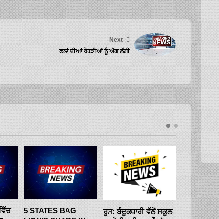
Next
ਫਲਾਂ ਦੀਆਂ ਰੇਹੜੀਆਂ ਨੂੰ ਅੱਗ ਲੱਗੀ
ਵਿੱਚ
5 STATES BAG
ATF PRIC
ਰੂਸ: ਬੰਦੂਕਧਾਰੀ ਵੱਲੋਂ ਸਕੂਲ