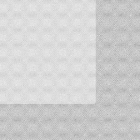
ENOUGH WHEAT
STOCK IN INDIA;
E CUT
NIEMANN FILES
GOVT TO TAKE