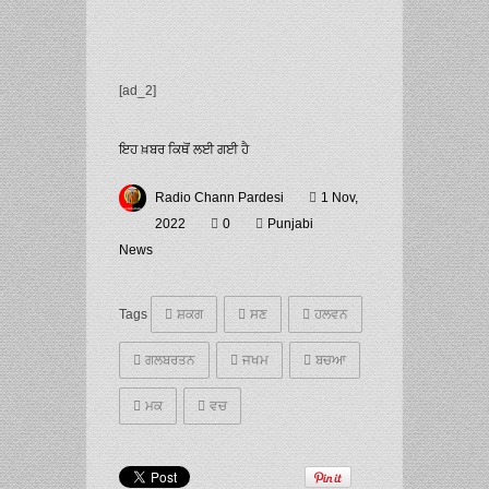
[ad_2]
ਇਹ ਖ਼ਬਰ ਕਿਥੋਂ ਲਈ ਗਈ ਹੈ
Radio Chann Pardesi
1 Nov,
2022
0
Punjabi
News
Tags
ਸ਼ਕਗ
ਸਣ
ਹਲਵਨ
ਗਲਬਰਤਨ
ਜਖਮ
ਬਚਆ
ਮਕ
ਵਚ