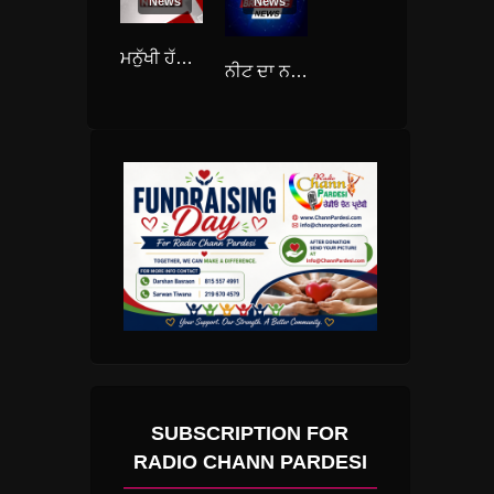
News
News
ਮਨੁੱਖੀ ਹੱਕਾਂ ਦੇ ਘਾਣ ਦਾ ਨਤੀਜਾ ਹੈ ਸ੍ਰੀਲੰਕਾ ਸੰਕਟ: ਯੂਐੱਨ ਰਿਪੋਰਟ
ਨੀਟ ਦਾ ਨਤੀਜਾ ਐਲਾਨਿਆ; ਰਾਜਸਥਾਨ ਦੀ ਤਨਿਸ਼ਕਾ ਅੱਵਲ
SUBSCRIPTION FOR
RADIO CHANN PARDESI