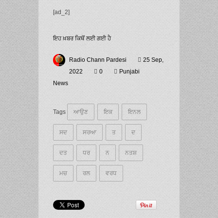
[ad_2]
ਇਹ ਖ਼ਬਰ ਕਿਥੋਂ ਲਈ ਗਈ ਹੈ
Radio Chann Pardesi
25 Sep,
2022
0
Punjabi
News
Tags
ਆਉਣ
ਇਕ
ਇਨਲ
ਸਦ
ਸਰਆ
ਤ
ਦ
ਦਤ
ਧਰ
ਨ
ਨਤਸ਼
ਮਚ
ਰਲ
ਵਰਧ