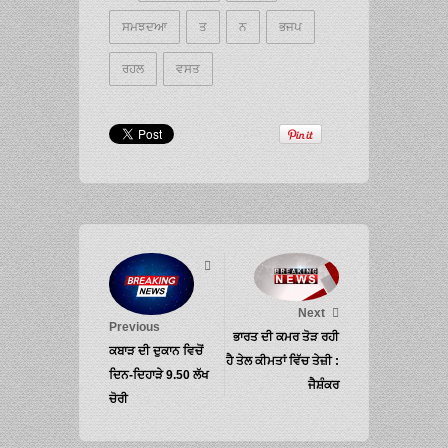
ਸਮਝਦਆ
ਤ
ਨ
ਭਜਪ
ਰਹਲ
ਵਸਤ
Next
Previous
ਭਾਰਤ ਦੀ ਕਮਰ ਤੋੜ ਰਹੀ
ਕਬਾੜ ਦੀ ਦੁਕਾਨ ਵਿਚੋਂ
ਹੈ ਤੇਲ ਕੀਮਤਾਂ ਵਿੱਚ ਤੇਜ਼ੀ :
ਦਿਨ-ਦਿਹਾੜੇ 9.50 ਲੱਖ
ਜੈਸ਼ੰਕਰ
ਚੋਰੀ