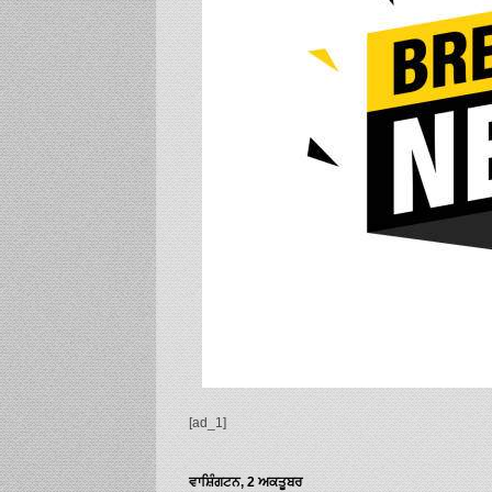
[ad_1]
ਵਾਸ਼ਿੰਗਟਨ, 2 ਅਕਤੂਬਰ