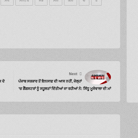
ਸਖ
ਸਨਟਰ
ਸਭ
ਸਲ
ਕਲ
ਚ
ਤ
Next
 ਦੋ
ਪੰਜਾਬ ਸਰਕਾਰ ਤੋਂ ਇਨਸਾਫ਼ ਦੀ ਆਸ ਨਹੀਂ, ਜੇਲ੍ਹਾਂ
’ਚ ਗੈਂਗਸਟਰਾਂ ਨੂੰ ਸਹੂਲਤਾਂ ਦਿੱਤੀਆਂ ਜਾ ਰਹੀਆਂ ਨੇ: ਸਿੱਧੂ ਮੂਸੇਵਾਲਾ ਦੀ ਮਾਂ