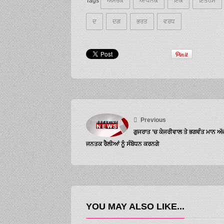
Tags
ਅਮਰਕ
ਆਧਨਕ
ਇਕ
ਇਤਹਸ
ਦ
ਦਗ
ਭਰਤ
ਵਰਧ
Previous
ਗੁਜਰਾਤ ’ਚ ਕੇਜਰੀਵਾਲ ਤੇ ਭਗਵੰਤ ਮਾਨ ਅੱਜ
ਜਨਤਕ ਰੈਲੀਆਂ ਨੂੰ ਸੰਬੋਧਨ ਕਰਨਗੇ
YOU MAY ALSO LIKE...