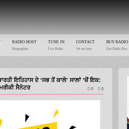
T
RADIO HOST
TUNE IN
CONTACT
BUY RADIO
Biographies
Live Radio
We are here
Our Radio Box
ਾਰਤੀ ਇਤਿਹਾਸ ਦੇ ‘ਸਭ ਤੋਂ ਕਾਲੇ’ ਸਾਲਾਂ ’ਚੋਂ ਇਕ:
ਰੀਕੀ ਸੈਨੇਟਰ
0
0