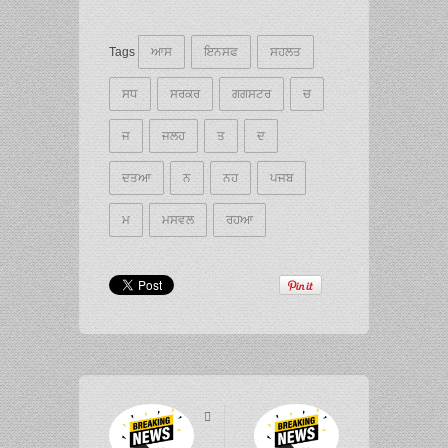
Tags
ਆਸ
ਇਨਸਫ
ਸਹਲਤ
ਸਧ
ਸਰਕਰ
ਗਗਸਟਰ
ਚ
ਜ
ਜਲਹ
ਤ
ਦ
ਦਤਆ
ਨ
ਨਹ
ਪਜਬ
ਮ
ਮਸਵਲ
ਰਹਆ