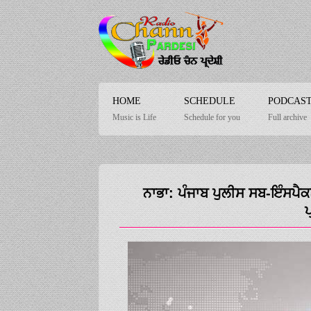
HOME
SCHEDULE
PODCAS
Music is Life
Schedule for you
Full archive
ਨਾਭਾ: ਪੰਜਾਬ ਪੁਲੀਸ ਸਬ-ਇੰਸਪੈ