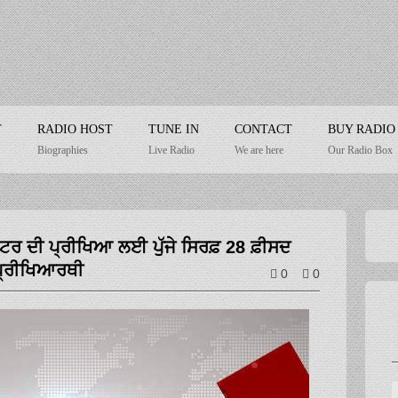
T
RADIO HOST
TUNE IN
CONTACT
BUY RADIO
Biographies
Live Radio
We are here
Our Radio Box
ਕਟਰ ਦੀ ਪ੍ਰੀਖਿਆ ਲਈ ਪੁੱਜੇ ਸਿਰਫ਼ 28 ਫ਼ੀਸਦ
ਪ੍ਰੀਖਿਆਰਥੀ
0
0