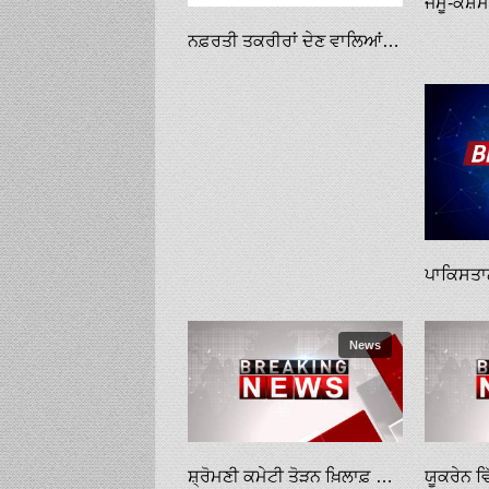
ਨਫ਼ਰਤੀ ਤਕਰੀਰਾਂ ਦੇਣ ਵਾਲਿਆਂ ਖ਼ਿਲਾਫ਼ ਫੌਰੀ ਕੇਸ ਦਰਜ ਹੋਵੇ: ਸੁਪਰੀਮ ਕੋਰਟ
News
ਸ਼੍ਰੋਮਣੀ ਕਮੇਟੀ ਤੋੜਨ ਖ਼ਿਲਾਫ਼ ਸੰਘਰਸ਼ ਵਿੱਢਣ ਦਾ ਐਲਾਨ