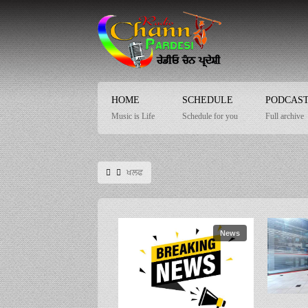
HOME
SCHEDULE
PODCAS
Music is Life
Schedule for you
Full archive
ਖਲਫ
News