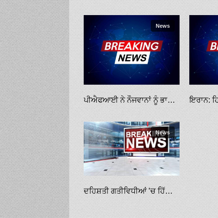
News
ਪੀਐਫਆਈ ਨੇ ਨੌਜਵਾਨਾਂ ਨੂੰ ਭਾਰਤ ਖ਼ਿਲਾਫ਼ ਭੜਕਾਇਆ: ਐੱਨਆਈਏ ਰਿਪੋਰਟ
News
ਦਹਿਸ਼ਤੀ ਗਤੀਵਿਧੀਆਂ ’ਚ ਹਿੱਸਾ ਲੈਣ ਵਾਲੇ ਨੌਜਵਾਨਾਂ ਖ਼ਿਲਾਫ਼ ਕੇਸ ਦਰਜ