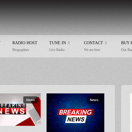
T
RADIO HOST
TUNE IN
CONTACT
BUY 
Biographies
Live Radio
We are here
Our Ra
News
News