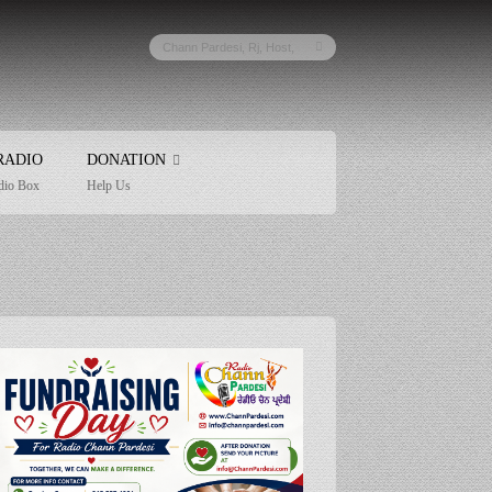
RADIO
DONATION
dio Box
Help Us