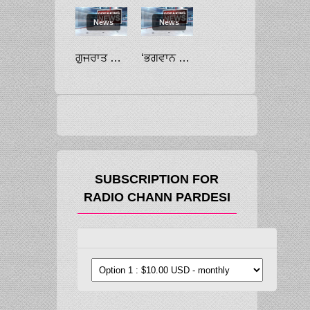
News
News
ਗੁਜਰਾਤ ਵਿੱਚ ਹਾਰ ਦੇ ਡਰ ਤੋਂ ‘ਆਪ’ ਨੂੰ ਦਰੜਨ ਦੀ ਕੋਸ਼ਿਸ਼ ਕਰ ਰਹੀ ਹੈ ਭਾਜਪਾ: ਕੇਜਰੀਵਾਲ
‘ਭਗਵਾਨ ਜਗਨਨਾਥ ਦਾ ਹੈ ਕੋਹਿਨੂਰ ਹੀਰਾ’: ਬਰਤਾਨੀਆ ਤੋਂ ਵਾਪਸ ਲਿਆਉਣ ਲਈ ਮੁਰਮੂ ਨੂੰ ਅਪੀਲ
SUBSCRIPTION FOR
RADIO CHANN PARDESI