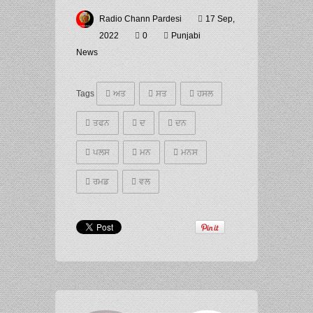
Radio Chann Pardesi
17 Sep,
2022
0
Punjabi
News
Tags
ਅਤ
ਸਤ
ਹਸਲ
ਤਫਨ
ਦ
ਦਨ
ਪਲਸ
ਮਨ
ਮਨਸ
ਰਮਡ
ਵਲ