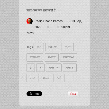
ਇਹ ਖ਼ਬਰ ਕਿਥੋਂ ਲਈ ਗਈ ਹੈ
Radio Chann Pardesi
23 Sep,
2022
0
Punjabi
News
Tags
ਸਖ
ਹਰਆਣ
ਕਮਟ
ਗਰਦਆਰ
ਜਮਵਰ
ਠਹਰਇਆ
ਦ
ਨ
ਪਰਬਧਕ
ਪਰਵਰ
ਬਦਲ
ਮਨਤ
ਲਈ