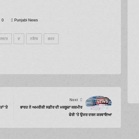
0
Punjabi News
ਸਲਦਰ
ਦ
ਨਇਬ
ਭਰਤ
Next
ਂ ’ਤੇ
ਭਾਰਤ ਨੇ ਅਮਰੀਕੀ ਸਫ਼ੀਰ ਦੀ ਮਕਬੂਜ਼ਾ ਕਸ਼ਮੀਰ
ਫੇਰੀ ’ਤੇ ਉਜਰ ਦਰਜ ਕਰਵਾਇਆ