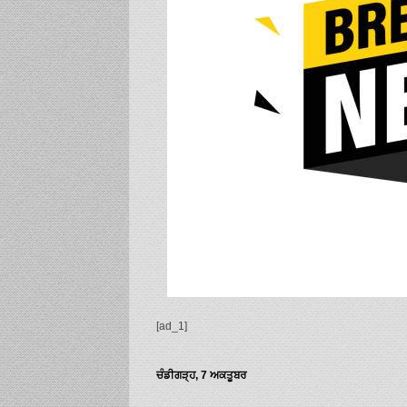
[ad_1]
ਚੰਡੀਗੜ੍ਹ, 7 ਅਕਤੂਬਰ