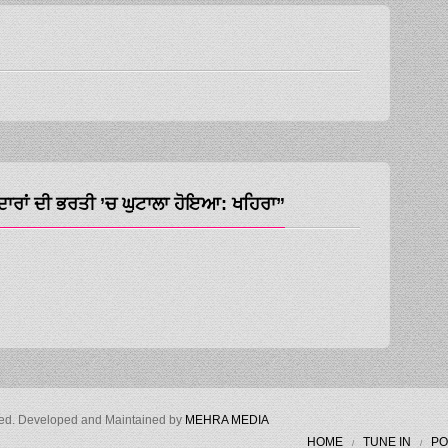
ਂ ਦੀ ਭਰਤੀ ’ਚ ਘੁਟਾਲਾ ਹੋਇਆ: ਖਹਿਰਾ”
ved. Developed and Maintained by
MEHRA MEDIA
HOME
TUNE IN
PO