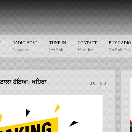
T
RADIO HOST
TUNE IN
CONTACT
BUY RADIO
Biographies
Live Radio
We are here
Our Radio Box
ੁਟਾਲਾ ਹੋਇਆ: ਖਹਿਰਾ
0
0