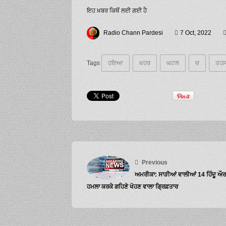
ਇਹ ਖ਼ਬਰ ਕਿਥੋਂ ਲਈ ਗਈ ਹੈ
Radio Chann Pardesi
7 Oct, 2022
Tags
ਹਇਆ
ਖਹਰ
ਘਟਲ
ਚ
ਤਹ
Previous
ਅਮਰੀਕਾ: ਸਾੜੀਆਂ ਵਾਲੀਆਂ 14 ਹਿੰਦੂ ਔਰਤਾ
ਹਮਲਾ ਕਰਕੇ ਗਹਿਣੇ ਖੋਹਣ ਵਾਲਾ ਗ੍ਰਿਫ਼ਤਾਰ