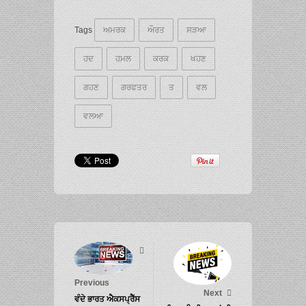
Tags
ਅਮਰਕ
ਔਰਤ
ਸੜਆ
ਹਦ
ਹਮਲ
ਕਰਕ
ਖਹਣ
ਗਹਣ
ਗਰਫਤਰ
ਤ
ਵਲ
ਵਲਆ
Previous
Next
ਵੰਦੇ ਭਾਰਤ ਐਕਸਪ੍ਰੈੱਸ