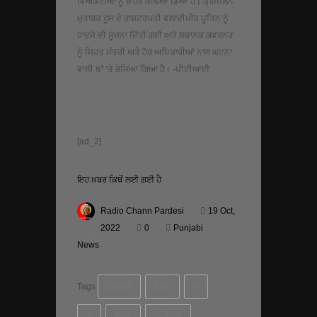
ਵਿਅਕਤੀਆਂ ਨੂੰ ਬਾਹਰ ਕੱਢਿਆ ਗਿਆ ਹੈ। ਕ੍ਰੈਮਲਿਨ
ਮੁਤਾਬਕ ਰੂਸ ਦੇ ਰਾਸ਼ਟਰਪਤੀ ਵਲਾਦੀਮੀਰ ਪੂਤਿਨ ਨੂੰ
ਹਾਦਸੇ ਦੀ ਸੂਚਨਾ ਦਿੱਤੀ ਗਈ ਅਤੇ ਸਥਾਨਕ ਗਵਰਨਰ
ਨੂੰ ਸਿਹਤ ਮੰਤਰੀ ਅਤੇ ਹੋਰ ਅਧਿਕਾਰੀਆਂ ਨਾਲ ਘਟਨਾ
ਵਾਲੀ ਥਾਂ ’ਤੇ ਭੇਜਿਆ ਗਿਆ ਹੈ। -ਪੀਟੀਆਈ
[ad_2]
ਇਹ ਖ਼ਬਰ ਕਿਥੋਂ ਲਈ ਗਈ ਹੈ
Radio Chann Pardesi
19 Oct,
2022
0
Punjabi
News
Tags
ਸਪਲਈ
ਡਰਨ
ਦ
ਨ
ਨਸ਼ਨ
ਬਜਲਪਣ