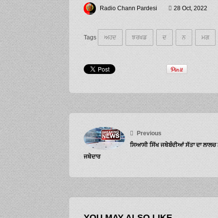
Radio Chann Pardesi
28 Oct, 2022
Tags
ਅਹਦ
ਝਰਖਡ
ਦ
ਨ
ਮਗ
Previous
ਸਿਆਸੀ ਸਿੱਖ ਜਥੇਬੰਦੀਆਂ ਸੱਤਾ ਦਾ ਲਾਲਚ
ਜਥੇਦਾਰ
YOU MAY ALSO LIKE...