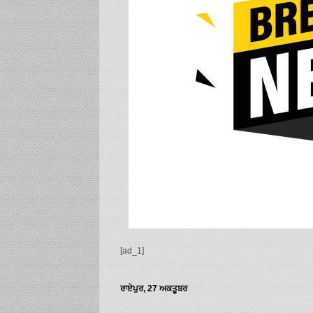
[ad_1]
ਰਾਏਪੁਰ, 27 ਅਕਤੂਬਰ