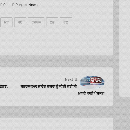
0
Punjabi News
ਮੜ
ਰਏ
ਰਜਪਲ
ਲਭ
ਵਲ
Next
 ਛੱਡਣ:
‘ਜਨਰਲ ਕਮਰ ਜਾਵੇਦ ਬਾਜਵਾ ਨੂੰ ਕੀਤੀ ਗਈ ਸੀ
ਮੁਨਾਫੇ ਵਾਲੀ ਪੇਸ਼ਕਸ਼’